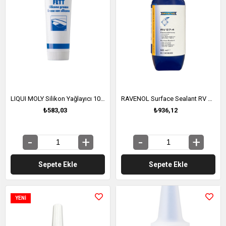
LIQUI MOLY Silikon Yağlayıcı 100 ml (3312)
RAVENOL Surface Sealant RV 57-4 0.50 ML (1345100-050)
₺583,03
₺936,12
Sepete Ekle
Sepete Ekle
YENI
ÜRÜN