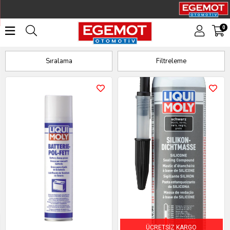
0
Sıvı Conta ve Gresler
Sıralama
Filtreleme
ÜCRETSIZ KARGO