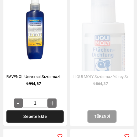
RAVENOL Universal Sızdırmazlık Contası 0.90 ML (1345102-090)
LIQUI MOLY Sızdırmaz Yüzey Sıvı Conta 50 g (3810)
₺994,87
₺864,37
Sepete Ekle
TÜKENDI