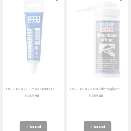
LIQUI MOLY Rulman Menteşe Macunu 50 gr (1080)
LIQUI MOLY Kapı Kilit Yağlayıcısı 50 ml (1528)
₺269,98
₺289,60
TÜKENDI
TÜKENDI