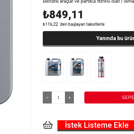
Benzinli araçlar ve partikül filtresi olan / olm
₺849,11
₺116,22
`den başlayan taksitlerle
Yanında bu ürün
İstek Listeme Ekle