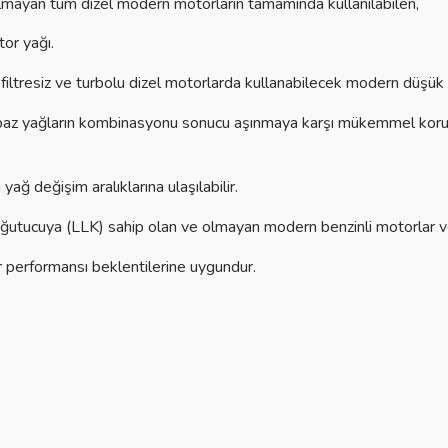
 olmayan tüm dizel modern motorların tamamında kullanılabilen,
tor yağı.
 ve filtresiz ve turbolu dizel motorlarda kullanabilecek modern düşük
ışı baz yağların kombinasyonu sonucu aşınmaya karşı mükemmel kor
ğ değişim aralıklarına ulaşılabilir.
ğutucuya (LLK) sahip olan ve olmayan modern benzinli motorlar ve 
r performansı beklentilerine uygundur.