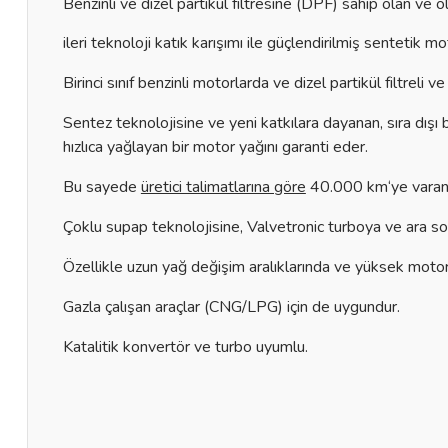
Benzinli ve dizel partikül filtresine (DPF) sahip olan ve
ileri teknoloji katık karışımı ile güçlendirilmiş sentetik mo
Birinci sınıf benzinli motorlarda ve dizel partikül filtreli
Sentez teknolojisine ve yeni katkılara dayanan, sıra d
hızlıca yağlayan bir motor yağını garanti eder.
Bu sayede
üretici talimatlarına göre
40.000 km‘ye varan ya
Çoklu supap teknolojisine, Valvetronic turboya ve ara so
Özellikle uzun yağ değişim aralıklarında ve yüksek moto
Gazla çalışan araçlar (CNG/LPG) için de uygundur.
Katalitik konvertör ve turbo uyumlu.