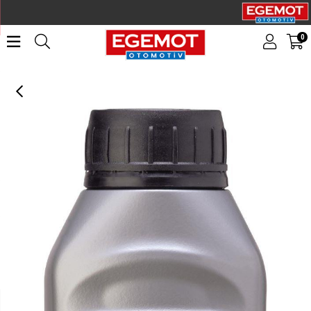
0
LIQUI MOLY Yarış Tipi Fren Hidroliği 500 ml (21172)